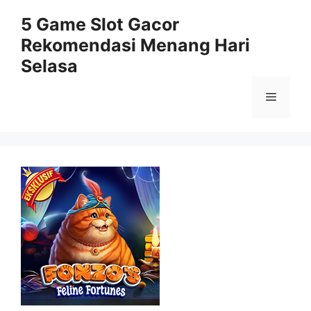
Skip
5 Game Slot Gacor
to
Rekomendasi Menang Hari
content
Selasa
Menu