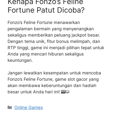
Kenapa Fonzo’s Feline
Fortune Patut Dicoba?
Fonzo’s Feline Fortune menawarkan
pengalaman bermain yang menyenangkan
sekaligus memberikan peluang jackpot besar.
Dengan tema unik, fitur bonus melimpah, dan
RTP tinggi, game ini menjadi pilihan tepat untuk
Anda yang mencari hiburan sekaligus
keuntungan.
Jangan lewatkan kesempatan untuk mencoba
Fonzo’s Feline Fortune, game slot gacor yang
akan membawa keberuntungan dan hadiah
besar untuk Anda hari ini! 🎰😺
C
Online Games
a