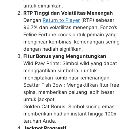
untuk dimainkan.
RTP Tinggi dan Volatilitas Menengah
Dengan
Return to Player
(RTP) sebesar
96.7% dan volatilitas menengah, Fonzo’s
Feline Fortune cocok untuk pemain yang
mengincar kombinasi kemenangan sering
dengan hadiah signifikan.
Fitur Bonus yang Menguntungkan
Wild Paw Prints
: Simbol wild yang dapat
menggantikan simbol lain untuk
menciptakan kombinasi kemenangan.
Scatter Fish Bowl
: Mengaktifkan fitur free
spins, memberikan peluang lebih besar
untuk jackpot.
Golden Cat Bonus
: Simbol kucing emas
memberikan hadiah instant hingga 100x
taruhan Anda.
Jackpot Progresif