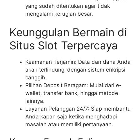
yang sudah ditentukan agar tidak
mengalami kerugian besar.
Keunggulan Bermain di
Situs Slot Terpercaya
Keamanan Terjamin: Data dan dana Anda
akan terlindungi dengan sistem enkripsi
canggih.
Pilihan Deposit Beragam: Mulai dari e-
wallet, transfer bank, hingga metode
lainnya.
Layanan Pelanggan 24/7: Siap membantu
Anda kapan saja ketika menghadapi
masalah atau memiliki pertanyaan.