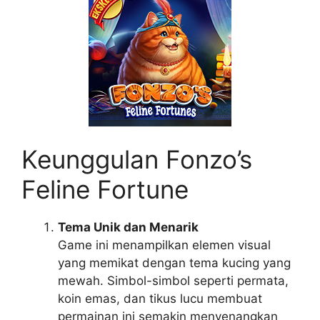
Keunggulan Fonzo’s
Feline Fortune
Tema Unik dan Menarik
Game ini menampilkan elemen visual
yang memikat dengan tema kucing yang
mewah. Simbol-simbol seperti permata,
koin emas, dan tikus lucu membuat
permainan ini semakin menyenangkan